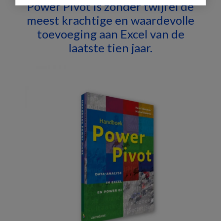
Power Pivot is zonder twijfel de
Sidebar
meest krachtige en waardevolle
toevoeging aan Excel van de
laatste tien jaar.