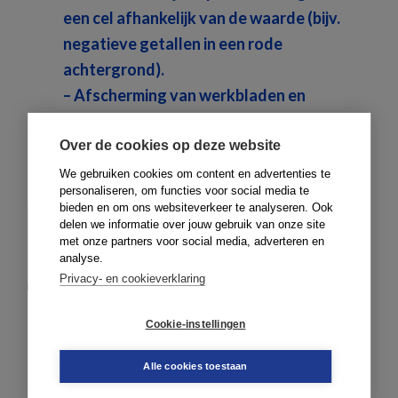
een cel afhankelijk van de waarde (bijv.
negatieve getallen in een rode
achtergrond).
– Afscherming van werkbladen en
werkboeken (formules niet meer
wijzigbaar, alleen toegang tot
Over de cookies op deze website
voorgedefinieerde velden).
We gebruiken cookies om content en advertenties te
personaliseren, om functies voor social media te
bieden en om ons websiteverkeer te analyseren. Ook
meer info en
delen we informatie over jouw gebruik van onze site
met onze partners voor social media, adverteren en
aanmelden
analyse.
Privacy- en cookieverklaring
Cookie-instellingen
Alle cookies toestaan
Primaire