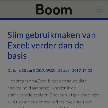
Door
Spring
naar
naar
de
de
hoofd
eerste
inhoud
sidebar
Slim gebruikmaken van
Excel: verder dan de
basis
Datum: 20 april 2017
,
09:00
-
20 april 2017
,
16:30
Het programma Excel biedt een geweldige
hoeveelheid aan mogelijkheden in de
administratieve sfeer. Door een uitgekiende inzet
kunt u daarmee een zeer effectieve eigen tool